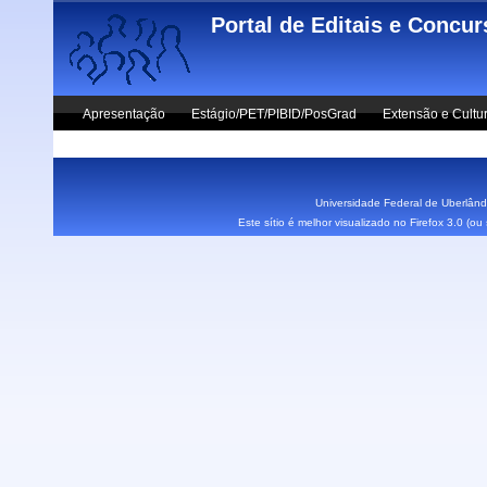
Skip to main content
Portal de Editais e Concu
Apresentação
Estágio/PET/PIBID/PosGrad
Extensão e Cultu
Vestibular UFU
Fale Conosco
Universidade Federal de Uberlândi
Este sítio é melhor visualizado no Firefox 3.0 (o