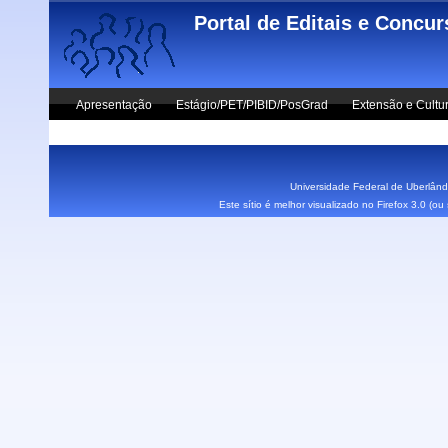
Skip to main content
Portal de Editais e Concu
Apresentação
Estágio/PET/PIBID/PosGrad
Extensão e Cultu
Vestibular UFU
Fale Conosco
Universidade Federal de Uberlândi
Este sítio é melhor visualizado no Firefox 3.0 (o