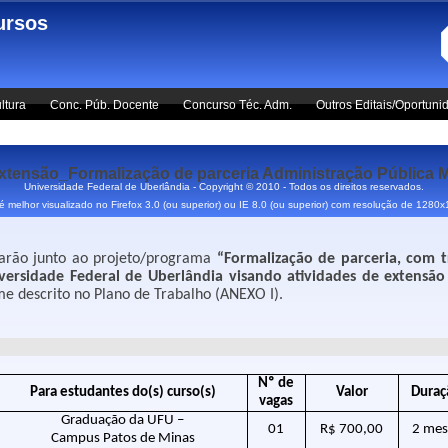
ursos
ltura
Conc. Púb. Docente
Concurso Téc. Adm.
Outros Editais/Oportuni
nsão_Formalização de parceria Administração Pública Mu
Universidade Federal de Uberlândia - Copyright © 2010 - Todos os direitos reservados.
 é melhor visualizado no Firefox 3.0 (ou superior) ou IE 8.0 (ou superior) com resolução de 1280
tuarão junto ao projeto/programa
“
Formalização de parceria, com t
ersidade Federal de Uberlândia visando atividades de extensão 
e descrito no Plano de Trabalho (ANEXO I).
Nº de
Para estudantes do(s) curso(s)
Valor
Duraç
vagas
Graduação da UFU –
01
R$ 700,00
2 mes
Campus Patos de Minas