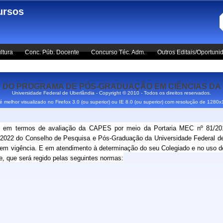
ursos
ltura
Conc. Púb. Docente
Concurso Téc. Adm.
Outros Editais/Oportuni
DO PROGRAMA DE PÓS-GRADUAÇÃO EM CIÊNCIAS DA S
Universidade Federal de Uberlândia - Copyright © 2010 - Todos os direitos reservados.
 é melhor visualizado no Firefox 3.0 (ou superior) ou IE 8.0 (ou superior) com resolução de 1280
em termos de avaliação da CAPES por meio da Portaria MEC nº 81/201
2022 do Conselho de Pesquisa e Pós-Graduação da Universidade Federal d
 vigência. E em atendimento à determinação do seu Colegiado e no uso de su
, que será regido pelas seguintes normas: