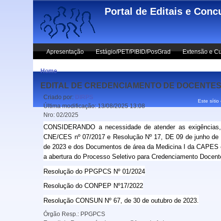
Skip to main content
Portal de Editais e Conc
Apresentação
Estágio/PET/PIBID/PosGrad
Extensão e Cu
Home
EDITAL DE CREDENCIAMENTO DE DOCENTES 
Criado por:
DIRPS
Este sítio
Última modificação:
13/08/2025 13:08
Nro:
02/2025
CONSIDERANDO a necessidade de atender as exigências, 
CNE/CES nº 07/2017 e Resolução Nº 17, DE 09 de junho de 
de 2023 e dos Documentos de área da Medicina I da CAPES em
a abertura do Processo Seletivo para Credenciamento Docente
Resolução do PPGPCS Nº 01/2024
Resolução do CONPEP Nº17/2022
Resolução CONSUN Nº 67, de 30 de outubro de 2023.
Órgão Resp.:
PPGPCS