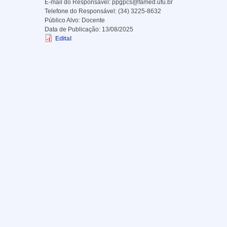
E-mail do Responsável:
ppgpcs@famed.ufu.br
Telefone do Responsável:
(34) 3225-8632
Público Alvo:
Docente
Data de Publicação:
13/08/2025
Edital