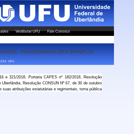
dades
Vestibular UFU
Fale Conosco
AÚDE - PROFISSIONAL/UFU (PPGPCS)
x1024.
UFU
6 e 321/2018, Portaria CAPES nº 182/2018, Resolução
e Uberlândia, Resolução CONSUN Nº 67, de 30 de outubro
as atribuições estatutárias e regimentais, torna pública