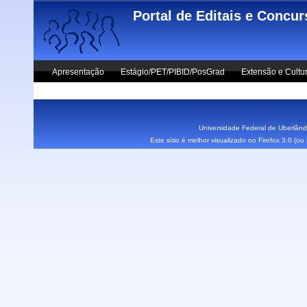
Skip to main content
Portal de Editais e Concu
Apresentação
Estágio/PET/PIBID/PosGrad
Extensão e Cultu
Vestibular UFU
Fale Conosco
Universidade Federal de Uberlândi
Este sítio é melhor visualizado no Firefox 3.0 (o