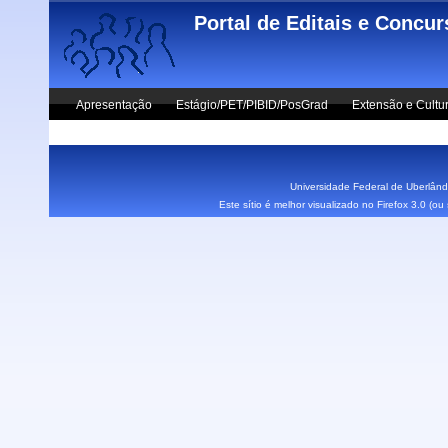
Skip to main content
Portal de Editais e Concu
Apresentação
Estágio/PET/PIBID/PosGrad
Extensão e Cultu
Vestibular UFU
Fale Conosco
Universidade Federal de Uberlândi
Este sítio é melhor visualizado no Firefox 3.0 (o