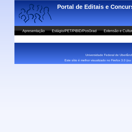
Skip to main content
Portal de Editais e Concu
Apresentação
Estágio/PET/PIBID/PosGrad
Extensão e Cultu
Vestibular UFU
Fale Conosco
Universidade Federal de Uberlândi
Este sítio é melhor visualizado no Firefox 3.0 (o