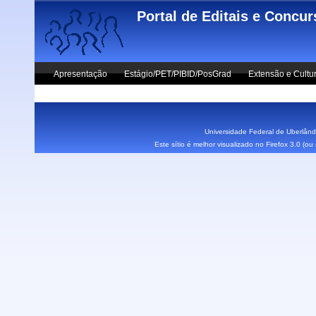
Skip to main content
Portal de Editais e Concu
Apresentação
Estágio/PET/PIBID/PosGrad
Extensão e Cultu
Vestibular UFU
Fale Conosco
Universidade Federal de Uberlândi
Este sítio é melhor visualizado no Firefox 3.0 (o