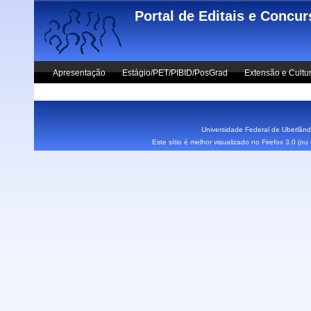
Skip to main content
Portal de Editais e Concu
Apresentação
Estágio/PET/PIBID/PosGrad
Extensão e Cultu
Vestibular UFU
Fale Conosco
Universidade Federal de Uberlândi
Este sítio é melhor visualizado no Firefox 3.0 (o