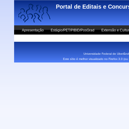
Skip to main content
Portal de Editais e Concu
Apresentação
Estágio/PET/PIBID/PosGrad
Extensão e Cultu
Vestibular UFU
Fale Conosco
Universidade Federal de Uberlândi
Este sítio é melhor visualizado no Firefox 3.0 (o