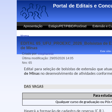
Skip to main content
Portal de Editais e Conc
Apresentação
Estágio/PET/PIBID/PosGrad
Extensão e Cu
Home
EDITAL 65_UFU_PROEXC_2026_Bolsistas de Exten
de Minas
Este sítio
Criado por:
stephannie
Última modificação:
29/05/2026 14:05
Nro:
65
Edital para seleção de bolsistas de extensão que at
de Minas
no desenvolvimento de atividades conforme 
DAS VAGAS
Para estudan
Qualquer curso de graduação ou Pós
Haverá a formação de cadastro de reserva (C.R.).