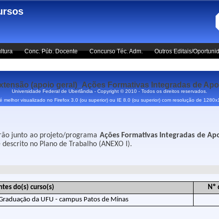
ursos
ltura
Conc. Púb. Docente
Concurso Téc. Adm.
Outros Editais/Oportuni
são (apoio geral)_Ações Formativas Integradas de Apoio
Universidade Federal de Uberlândia - Copyright © 2010 - Todos os direitos reservados.
 é melhor visualizado no Firefox 3.0 (ou superior) ou IE 8.0 (ou superior) com resolução de 1280
uarão junto ao projeto/programa
Ações Formativas Integradas de Apo
descrito no Plano de Trabalho (ANEXO I).
tes do(s) curso(s)
Nº 
 Graduação da UFU - campus Patos de Minas