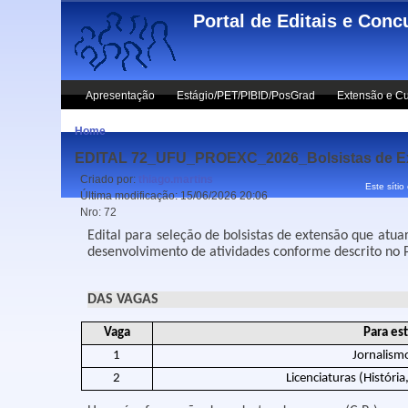
Skip to main content
Portal de Editais e Conc
Apresentação
Estágio/PET/PIBID/PosGrad
Extensão e Cu
Home
EDITAL 72_UFU_PROEXC_2026_Bolsistas de Ext
Criado por:
thiago.martins
Este sítio
Última modificação:
15/06/2026 20:06
Nro:
72
Edital para seleção de bolsistas de extensão que atu
desenvolvimento de atividades conforme descrito no 
DAS VAGAS
Vaga
Para es
1
Jornalismo
2
Licenciaturas (História