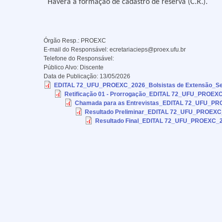
Haverá a formação de cadastro de reserva (C.R.).
Órgão Resp.:
PROEXC
E-mail do Responsável:
ecretariacieps@proex.ufu.br
Telefone do Responsável:
Público Alvo:
Discente
Data de Publicação:
13/05/2026
EDITAL 72_UFU_PROEXC_2026_Bolsistas de Extensão_Segu
Retificação 01 - Prorrogação_EDITAL 72_UFU_PROEXC
Chamada para as Entrevistas_EDITAL 72_UFU_PROE
Resultado Preliminar_EDITAL 72_UFU_PROEXC_2
Resultado Final_EDITAL 72_UFU_PROEXC_20