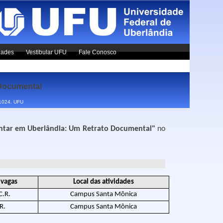
dades
Vestibular UFU
Fale Conosco
Documental
x1024.
UFU
ntar em Uberlândia: Um Retrato Documental"
no
 vagas
Local das atividades
C.R.
Campus Santa Mônica
R.
Campus Santa Mônica