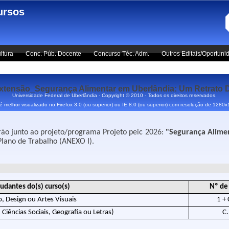
ursos
ltura
Conc. Púb. Docente
Concurso Téc. Adm.
Outros Editais/Oportuni
ensão_Segurança Alimentar em Uberlândia: Um Retrato 
Universidade Federal de Uberlândia - Copyright © 2010 - Todos os direitos reservados.
 é melhor visualizado no Firefox 3.0 (ou superior) ou IE 8.0 (ou superior) com resolução de 1280
arão junto ao projeto/programa Projeto peic 2026:
"Segurança Alime
Plano de Trabalho (ANEXO I).
tudantes do(s) curso(s)
Nº de
, Design ou Artes Visuais
1 + 
, Ciências Sociais, Geografia ou Letras)
C.