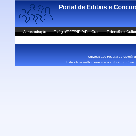
Skip to main content
Portal de Editais e Concu
Apresentação
Estágio/PET/PIBID/PosGrad
Extensão e Cultu
Vestibular UFU
Fale Conosco
Universidade Federal de Uberlândi
Este sítio é melhor visualizado no Firefox 3.0 (o