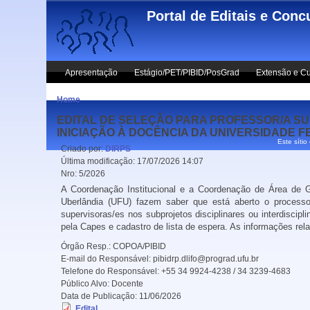
Skip to main content
Portal de Editais e Conc
Apresentação
Estágio/PET/PIBID/PosGrad
Extensão e Cu
Home
EDITAL DE SELEÇÃO PARA PROFESSOR/A SU
INICIAÇÃO À DOCÊNCIA DA UNIVERSIDADE F
Este sítio
Criado por:
DIRPS
Última modificação:
17/07/2026 14:07
Nro:
5/2026
A Coordenação Institucional e a Coordenação de Área de G
Uberlândia (UFU) fazem saber que está aberto o processo
supervisoras/es nos subprojetos disciplinares ou interdiscip
pela Capes
e cadastro de lista de espera. As informações re
Órgão Resp.:
COPOA/PIBID
E-mail do Responsável:
pibidrp.dlifo@prograd.ufu.br
Telefone do Responsável:
+55 34 9924-4238 / 34 3239-4683
Público Alvo:
Docente
Data de Publicação:
11/06/2026
Edital