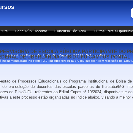
ursos
ltura
Conc. Púb. Docente
Concurso Téc. Adm.
Outros Editais/Oportuni
PERVISOR/A DE ESCOLA PÚBLICA PARTICIPANTE DO P
Universidade Federal de Uberlândia - Copyright © 2010 - Todos os direitos reservados.
EDERAL DE UBERLÂNDIA - PIBID UFU CAMPUS PONTAL
 é melhor visualizado no Firefox 3.0 (ou superior) ou IE 8.0 (ou superior) com resolução de 1280
estão de Processos Educacionais do Programa Institucional de Bolsa de I
 de pré-seleção de docentes das escolas parceiras de Ituiutaba/MG int
linares do Pibid/UFU, referentes ao Edital Capes nº 10/2024, disponíveis e
co
lativas a este processo estão organizadas no índice abaixo, visando à melho