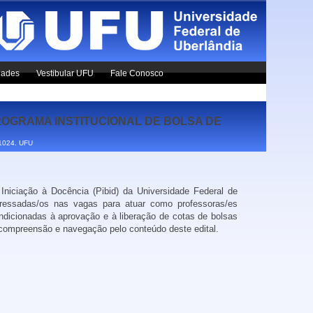
dades
Vestibular UFU
Fale Conosco
ROGRAMA INSTITUCIONAL DE BOLSA DE
x1024.
UFU
niciação à Docência (Pibid) da Universidade Federal de
eressadas/os nas vagas para atuar como professoras/es
ndicionadas à aprovação e à liberação de cotas de bolsas
r compreensão e navegação pelo conteúdo deste edital.