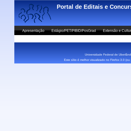
Skip to main content
Portal de Editais e Concu
Apresentação
Estágio/PET/PIBID/PosGrad
Extensão e Cultu
Vestibular UFU
Fale Conosco
Universidade Federal de Uberlândi
Este sítio é melhor visualizado no Firefox 3.0 (o