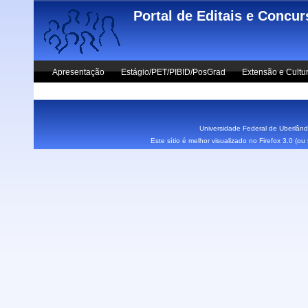
Skip to main content
Portal de Editais e Concu
Apresentação
Estágio/PET/PIBID/PosGrad
Extensão e Cultu
Vestibular UFU
Fale Conosco
Universidade Federal de Uberlândi
Este sítio é melhor visualizado no Firefox 3.0 (o