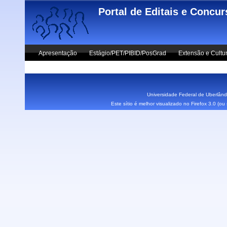
Skip to main content
Portal de Editais e Concu
Apresentação
Estágio/PET/PIBID/PosGrad
Extensão e Cultu
Vestibular UFU
Fale Conosco
Universidade Federal de Uberlândi
Este sítio é melhor visualizado no Firefox 3.0 (o