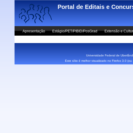
Skip to main content
Portal de Editais e Concu
Apresentação
Estágio/PET/PIBID/PosGrad
Extensão e Cultu
Vestibular UFU
Fale Conosco
Universidade Federal de Uberlândi
Este sítio é melhor visualizado no Firefox 3.0 (o