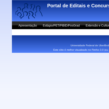
Skip to main content
Portal de Editais e Concu
Apresentação
Estágio/PET/PIBID/PosGrad
Extensão e Cultu
Vestibular UFU
Fale Conosco
Universidade Federal de Uberlândi
Este sítio é melhor visualizado no Firefox 3.0 (o