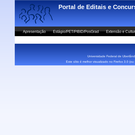
Skip to main content
Portal de Editais e Concu
Apresentação
Estágio/PET/PIBID/PosGrad
Extensão e Cultu
Vestibular UFU
Fale Conosco
Universidade Federal de Uberlândi
Este sítio é melhor visualizado no Firefox 3.0 (o