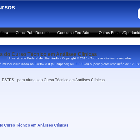
ursos
ltura
Conc. Púb. Docente
Concurso Téc. Adm.
Outros Editais/Oportuni
os do Curso Técnico em Análises Clínicas
Universidade Federal de Uberlândia - Copyright © 2010 - Todos os direitos reservados.
 é melhor visualizado no Firefox 3.0 (ou superior) ou IE 8.0 (ou superior) com resolução de 1280
 - ESTES - para alunos do Curso Técnico em Análises Clínicas .
s do Curso Técnico em Análises Clínicas