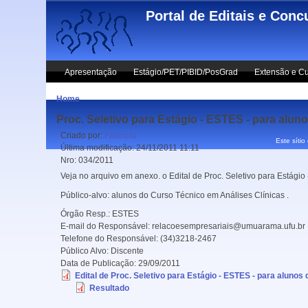
Skip to main content
Portal de Editais e Conc
Apresentação
Estágio/PET/PIBID/PosGrad
Extensão e Cu
Home
Proc. Seletivo para Estágio - ESTES - para alun
Criado por:
Fabricio
Este sítio
Última modificação:
24/11/2011 11:11
Nro:
034/2011
Veja no arquivo em anexo. o Edital de Proc. Seletivo para Estágio
Público-alvo: alunos do Curso Técnico em Análises Clínicas .
Órgão Resp.:
ESTES
E-mail do Responsável:
relacoesempresariais@umuarama.ufu.br
Telefone do Responsável:
(34)3218-2467
Público Alvo:
Discente
Data de Publicação:
29/09/2011
Edital de Proc. Seletivo para Estágio - ESTES - para aluno
Resultado