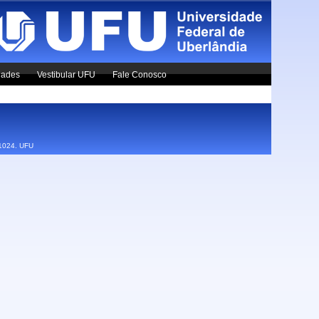
dades
Vestibular UFU
Fale Conosco
x1024.
UFU