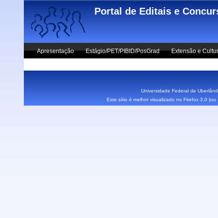
Skip to main content
Portal de Editais e Concu
Apresentação
Estágio/PET/PIBID/PosGrad
Extensão e Cultu
Vestibular UFU
Fale Conosco
Universidade Federal de Uberlândi
Este sítio é melhor visualizado no Firefox 3.0 (o