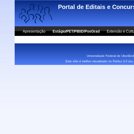
Skip to main content
Portal de Editais e Concu
Apresentação
Estágio/PET/PIBID/PosGrad
Extensão e Cult
Vestibular UFU
Fale Conosco
Universidade Federal de Uberlândi
Este sítio é melhor visualizado no Firefox 3.0 (o