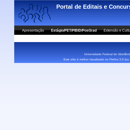
Skip to main content
Portal de Editais e Concu
Apresentação
Estágio/PET/PIBID/PosGrad
Extensão e Cult
Vestibular UFU
Fale Conosco
Universidade Federal de Uberlândi
Este sítio é melhor visualizado no Firefox 3.0 (o