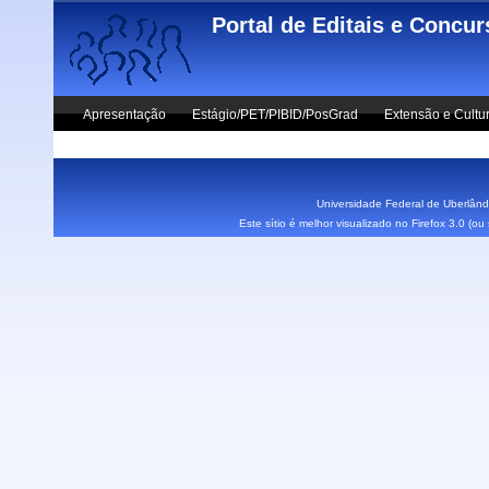
Skip to main content
Portal de Editais e Concu
Apresentação
Estágio/PET/PIBID/PosGrad
Extensão e Cultu
Vestibular UFU
Fale Conosco
Universidade Federal de Uberlândi
Este sítio é melhor visualizado no Firefox 3.0 (o