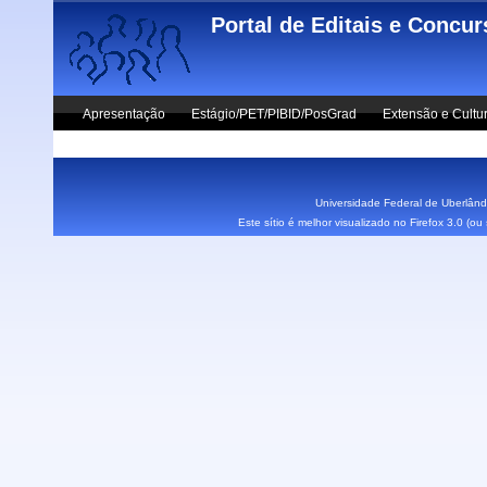
Skip to main content
Portal de Editais e Concu
Apresentação
Estágio/PET/PIBID/PosGrad
Extensão e Cultu
Vestibular UFU
Fale Conosco
Universidade Federal de Uberlândi
Este sítio é melhor visualizado no Firefox 3.0 (o