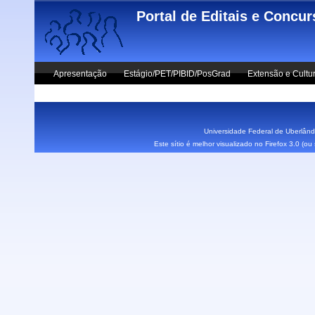
Skip to main content
Portal de Editais e Concu
Apresentação
Estágio/PET/PIBID/PosGrad
Extensão e Cultu
Vestibular UFU
Fale Conosco
Universidade Federal de Uberlândi
Este sítio é melhor visualizado no Firefox 3.0 (o