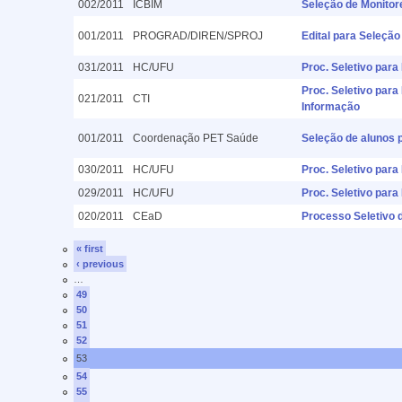
002/2011
ICBIM
Seleção de Monitor
001/2011
PROGRAD/DIREN/SPROJ
Edital para Seleção
031/2011
HC/UFU
Proc. Seletivo par
Proc. Seletivo para
021/2011
CTI
Informação
001/2011
Coordenação PET Saúde
Seleção de alunos 
030/2011
HC/UFU
Proc. Seletivo par
029/2011
HC/UFU
Proc. Seletivo par
020/2011
CEaD
Processo Seletivo 
« first
‹ previous
…
49
50
51
52
53
54
55