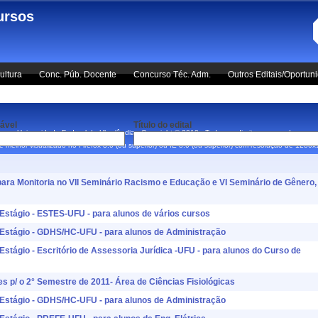
ursos
ultura
Conc. Púb. Docente
Concurso Téc. Adm.
Outros Editais/Oportun
ável
Título do edital
Universidade Federal de Uberlândia - Copyright © 2010 - Todos os direitos reservados.
 é melhor visualizado no Firefox 3.0 (ou superior) ou IE 8.0 (ou superior) com resolução de 1280
para Monitoria no VII Seminário Racismo e Educação e VI Seminário de Gênero,
 Estágio - ESTES-UFU - para alunos de vários cursos
a Estágio - GDHS/HC-UFU - para alunos de Administração
 Estágio - Escritório de Assessoria Jurídica -UFU - para alunos do Curso de
s p/ o 2° Semestre de 2011- Área de Ciências Fisiológicas
a Estágio - GDHS/HC-UFU - para alunos de Administração