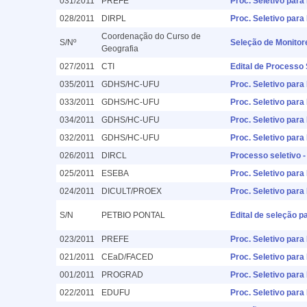
031/2011
PREFE
Proc. Seletivo para
028/2011
DIRPL
Proc. Seletivo para
Coordenação do Curso de
S/Nº
Seleção de Monitor
Geografia
027/2011
CTI
Edital de Processo 
035/2011
GDHS/HC-UFU
Proc. Seletivo par
033/2011
GDHS/HC-UFU
Proc. Seletivo par
034/2011
GDHS/HC-UFU
Proc. Seletivo par
032/2011
GDHS/HC-UFU
Proc. Seletivo par
026/2011
DIRCL
Processo seletivo -
025/2011
ESEBA
Proc. Seletivo para
024/2011
DICULT/PROEX
Proc. Seletivo par
S/N
PETBIO PONTAL
Edital de seleção p
023/2011
PREFE
Proc. Seletivo para
021/2011
CEaD/FACED
Proc. Seletivo para
001/2011
PROGRAD
Proc. Seletivo par
022/2011
EDUFU
Proc. Seletivo para