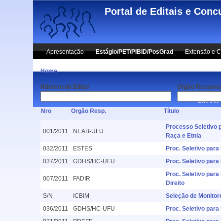
Skip to main content
Portal de Editais e Conc
Apresentação
Estágio/PET/PIBID/PosGrad
Extensão e C
Home
Número do Edital
Orgão Respons
Este sítio
Nro
Orgão Resp.
Título
Processo Seletivo 
001/2011
NEAB-UFU
Raça e Etnia
032/2011
ESTES
Proc. Seletivo para
037/2011
GDHS/HC-UFU
Proc. Seletivo par
Proc. Seletivo para
007/2011
FADIR
Direito
S/N
ICBIM
Seleção de Monitore
036/2011
GDHS/HC-UFU
Proc. Seletivo par