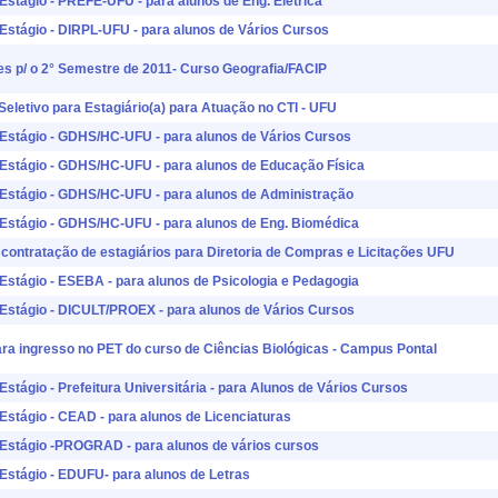
 Estágio - PREFE-UFU - para alunos de Eng. Elétrica
 Estágio - DIRPL-UFU - para alunos de Vários Cursos
es p/ o 2° Semestre de 2011- Curso Geografia/FACIP
Seletivo para Estagiário(a) para Atuação no CTI - UFU
a Estágio - GDHS/HC-UFU - para alunos de Vários Cursos
a Estágio - GDHS/HC-UFU - para alunos de Educação Física
a Estágio - GDHS/HC-UFU - para alunos de Administração
a Estágio - GDHS/HC-UFU - para alunos de Eng. Biomédica
 contratação de estagiários para Diretoria de Compras e Licitações UFU
 Estágio - ESEBA - para alunos de Psicologia e Pedagogia
a Estágio - DICULT/PROEX - para alunos de Vários Cursos
ara ingresso no PET do curso de Ciências Biológicas - Campus Pontal
 Estágio - Prefeitura Universitária - para Alunos de Vários Cursos
 Estágio - CEAD - para alunos de Licenciaturas
a Estágio -PROGRAD - para alunos de vários cursos
 Estágio - EDUFU- para alunos de Letras