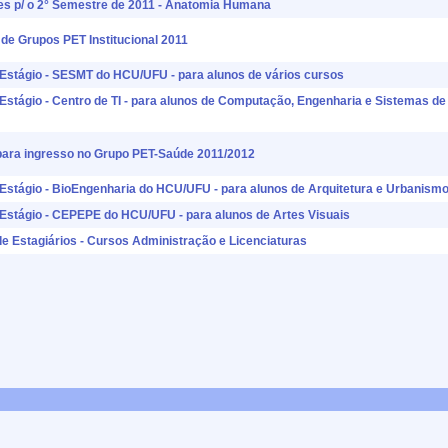
es p/ o 2° Semestre de 2011 - Anatomia Humana
 de Grupos PET Institucional 2011
a Estágio - SESMT do HCU/UFU - para alunos de vários cursos
 Estágio - Centro de TI - para alunos de Computação, Engenharia e Sistemas de
para ingresso no Grupo PET-Saúde 2011/2012
a Estágio - BioEngenharia do HCU/UFU - para alunos de Arquitetura e Urbanism
a Estágio - CEPEPE do HCU/UFU - para alunos de Artes Visuais
de Estagiários - Cursos Administração e Licenciaturas