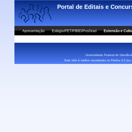
Skip to main content
Portal de Editais e Concu
Apresentação
Estágio/PET/PIBID/PosGrad
Extensão e Cult
Vestibular UFU
Fale Conosco
Universidade Federal de Uberlândi
Este sítio é melhor visualizado no Firefox 3.0 (o