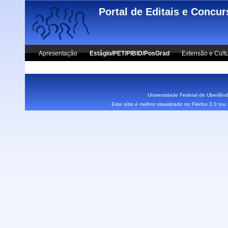
Skip to main content
Portal de Editais e Concu
Apresentação
Estágio/PET/PIBID/PosGrad
Extensão e Cult
Vestibular UFU
Fale Conosco
Universidade Federal de Uberlândi
Este sítio é melhor visualizado no Firefox 3.0 (o